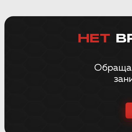
НЕТ
В
Обращай
зан